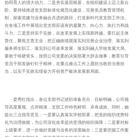
协同育人的强大动力。二是夯实基层根基，在组织建设上迈上新台
阶。要持续推进党支部标准化规范化建设，完善党员教育管理机
制，探索党建与业务融合共进的路径，打造新时代党支部工作法。
在各项工作中展现出党支部应该有的凝聚力、向心力、执行力和战
斗力。三是坚持实干实效，在改革发展上实现新跨越。要扛起主体
责任，聚焦主责主业，把正确政绩观落实到完善企业治理、落实到
服务师生职工、落实到公司改革发展、落实到融入学校发展大局。
要敢于啃硬骨头，按照公司党委的决策部署大胆去做事，教育引导
党员干部发扬钉钉子精神，在重点难点工作上愿担当敢担当善担
当，以实干实效实绩奋力开创资产板块发展新局面。
娄秀红指出，各位支部书记述职准备充分、目标明确，公司领
导高度重视、点评精准，支部工作特色鲜明、卓有成效。同时，她
提出三点指导意见：一是要认真落实学校部署，把党的组织优势转
化为治理效能，为公司深化改革提供坚强的组织保障；二是要对标
上级要求，进一步做好党建与业务的深度融合；三是要挖掘工作案