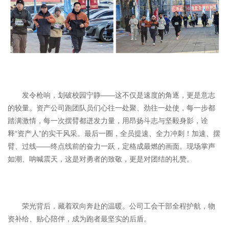
发令枪响，划破校园宁静——这不仅是速度的角逐，更是意志
的较量。资产公司跑团队员们心往一处聚、劲往一处使，每一步都
踏满激情，每一次摆臂都迸发力量，用昂扬斗志与坚毅身影，诠
释“资产人”的实干风采。最后一圈，全员提速、全力冲刺！加速、摆
臂、过线——终点线前的奋力一跃，定格成最燃的画面。现场掌声
如潮、呐喊震天，这是对勇者的致敬，更是对团结的礼赞。
荣光背后，藏着双向奔赴的温暖。公司工会干部全程护航，物
资补给、贴心陪伴，成为跑者最坚实的后盾。