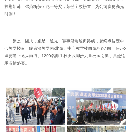
披荆斩棘，强势斩获团跑一等奖，荣登全校榜首，为公司赢得高光
时刻！
聚是一团火，跑是一道光！赛事沿用经典路线，起终点锚定中
心教学楼前，跑者沿教学南/北路、中心教学楼西路环跑4圈，在5公
里赛道上逐风而行。1200名师生校友以脚步丈量校园之美，共赴这
场激情盛宴。