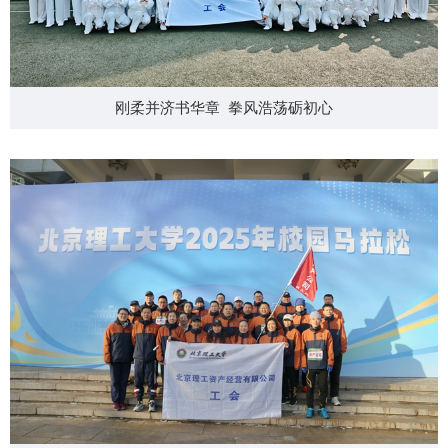
刚柔并济书华章 拳风浩荡砺初心