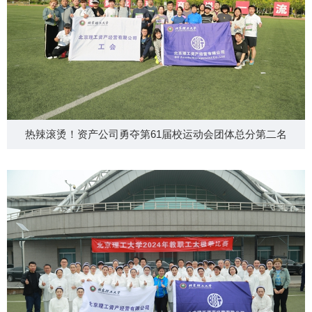
热辣滚烫！资产公司勇夺第61届校运动会团体总分第二名