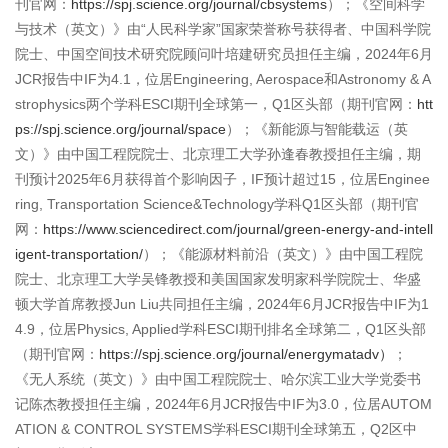
刊官网：
https://spj.science.org/journal/cbsystems
）；《空间科学
与技术（英文）》由“人民科学家”国家荣誉称号获得者、中国科学院
院士、中国空间技术研究院顾问叶培建研究员担任主编，2024年6月
JCR报告中IF为4.1，位居Engineering, Aerospace和Astronomy & A
strophysics两个学科ESCI期刊全球第一，Q1区头部（期刊官网：
htt
ps://spj.science.org/journal/space
）；《新能源与智能载运（英
文）》由中国工程院院士、北京理工大学孙逢春教授担任主编，期
刊预计2025年6月获得首个影响因子，IF预计超过15，位居Enginee
ring, Transportation Science&Technology学科Q1区头部（期刊官
网：
https://www.sciencedirect.com/journal/green-energy-and-intell
igent-transportation/
）；《能源材料前沿（英文）》由中国工程院
院士、北京理工大学吴锋教授和美国国家发明家科学院院士、华盛
顿大学首席教授Jun Liu共同担任主编，2024年6月JCR报告中IF为1
4.9，位居Physics, Applied学科ESCI期刊排名全球第二，Q1区头部
（期刊官网：
https://spj.science.org/journal/energymatadv）
；
《无人系统（英文）》由中国工程院院士、哈尔滨工业大学党委书
记陈杰教授担任主编，2024年6月JCR报告中IF为3.0，位居AUTOM
ATION & CONTROL SYSTEMS学科ESCI期刊全球第五，Q2区中