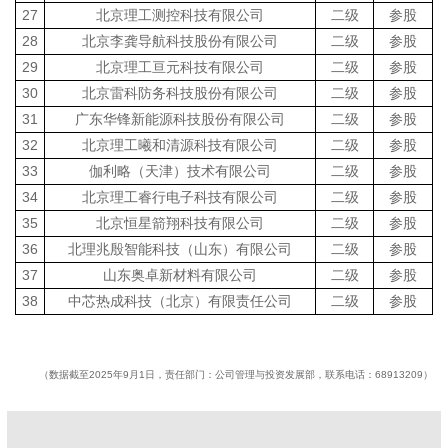
27
北京理工测控科技有限公司
二级
参股
28
北京李龚导航科技股份有限公司
二级
参股
29
北京理工亘元科技有限公司
二级
参股
30
北京雷科防务科技股份有限公司
二级
参股
31
广东华锋新能源科技股份有限公司
二级
参股
32
北京理工曦和清源科技有限公司
二级
参股
33
伽利略（天津）技术有限公司
二级
参股
34
北京理工睿行电子科技有限公司
二级
参股
35
北京恒星箭翔科技有限公司
二级
参股
36
北理兆殷智能科技（山东）有限公司
二级
参股
37
山东奥卓新材料有限公司
二级
参股
38
中芯热成科技（北京）有限责任公司
二级
参股
（数据截至2025年9月1日，责任部门：公司管理与投资发展部，联系电话：68913209）