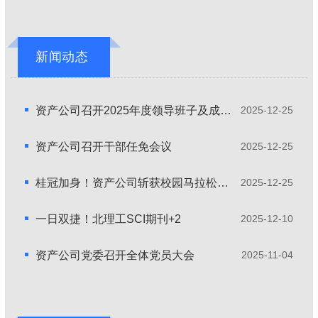
新闻动态
资产公司召开2025年度领导班子及成员述职述廉会
2025-12-25
资产公司召开干部任免会议
2025-12-25
桂冠加身！资产公司斩获校园马拉松团跑一等奖
2025-12-25
一日双捷！北理工SCI期刊+2
2025-12-10
资产公司党委召开全体党员大会
2025-11-04