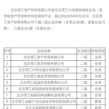
北京理工资产经营有限公司是北京理工大学国有独资企业，是
学校资产经营和对外投资的平台，截止到2025年8月31日，北京理
工资产经营有限公司下属二级企业36家（全资企业5家，参股企业31
家）、三级企业1家（全资企业）。
序号
企业名称
企业级次
持股类型
1
北京理工资产经营有限公司
一级
全资
2
北京理工技术转移有限公司
二级
全资
3
北京理工大学出版社有限责任公司
二级
全资
4
北京理工物业管理有限公司
二级
全资
5
北京理工延园宾馆有限责任公司
二级
全资
6
北京理工科技园科技发展有限公司
二级
全资
7
北京理工创新高科技孵化器有限公司
三级
全资
8
北京理工创新产业信息技术研究院有限公司
二级
参股
9
北方火炸药科技有限公司
二级
参股