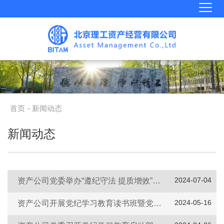
首页
- 新闻动态
新闻动态
2024-07-04
资产公司党委举办“遵纪守法 提质增效”企业管理干部培训班暨党纪学习教育专题党课
2024-05-16
资产公司开展党纪学习教育读书班暨党委理论学习中心组学习