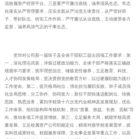
流校属资产经营平台。三是要严守廉洁底线，涵养清风生态。常态
化落实从严管理要求，压实全面从严治党主体责任，从严管好班
子、带好队伍、转实工作作风，严守廉洁从业底线，主动接受各方
监督，涵养风清气正的干事生态。
党华对公司新一届班子及全体干部职工提出四项工作要求：第
一，深化理论武装，淬炼过硬政治能力。全体干部严格落实正确政
绩观学习要求，筑牢理想信念、锤炼党性修养，立足教育、科技、
人才协同发展格局，坚决贯彻党的教育方针，以过硬履职能力践行
工作使命。第二，提升格局站位，强化担当履职实效。班子成员强
化全局思维，分工协作、协同发力；新任干部快速适配岗位、转换
思路、熟悉业务，紧扣学校第十六次党代会精神及发展规划，优化
工作体系、组织架构和考核机制，突出“质量、效益、长效、贡献”导
向，推动各项工作提质增效。第三，立足服务大局，赋能学校高质
量发展。立足校属资产公司职能定位，精准对接学校发展需求，抓
实科技成果转化、校园服务保障、文化事业发展等重点工作，以高