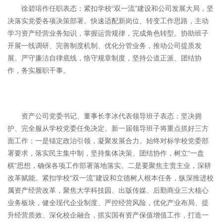
徐碧瑢作任职表态：紧扣学校“双一流”建设和公司发展大局，坚
决落实党委各项决策部署。快速适配新岗位、转变工作思路，主动
学习资产经营业务知识，掌握运营规律，完成角色转型。协助班子
开展一线调研、完善制度机制、优化分管业务，推动公司提质发
展。严守廉洁自律底线，恪守规章制度，坚持公道正派、团结协
作，务实履职干事。
资产公司党委书记、董事长李冰代表领导班子表态：坚决拥
护、完全服从学校党委任免决定。新一届领导班子将重点抓好三方
面工作：一是锚定政治引领，凝聚发展合力。始终对标学校党委部
署要求，落实民主集中制，坚持集体决策、团结协作，树立“一盘
棋”思想，确保各项工作部署落地落实。二是要聚焦主责主业，深耕
改革赋能。紧扣学校“双一流”建设和立德树人根本任务，纵深推进校
属资产经营改革，聚焦大学科技园、出版传媒、后勤商业三大核心
业务板块，健全现代企业制度、严控经营风险，优化产业布局、提
升经营质效、深化校企融合，抓实国有资产保值增值工作，打造一