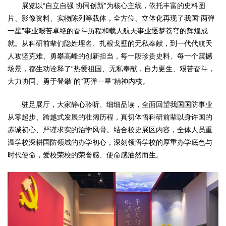
展览以“自立自强 协同创新”为核心主线，依托丰富的史料图
片、影像资料、实物陈列等载体，全方位、立体化再现了我国“两弹
一星”事业艰苦卓绝的奋斗历程和载人航天事业逐梦苍穹的辉煌成
就。从科研前辈们隐姓埋名、扎根戈壁的无私奉献，到一代代航天
人攻坚克难、勇攀高峰的创新担当，每一段珍贵史料、每一个震撼
场景，都生动诠释了“热爱祖国、无私奉献，自力更生、艰苦奋斗，
大力协同、勇于登攀”的“两弹一星”精神内核。
驻足展厅，大家静心聆听、细细品读，全面回望我国国防事业
从零起步、跨越式发展的壮阔历程，真切体悟科研前辈以身许国的
赤诚初心、严谨求实的治学风骨。结合校史展区内容，全体人员重
温学校深耕国防领域的办学初心，深刻领悟学校的厚重办学底色与
时代使命，爱校荣校的荣誉感、使命感油然而生。