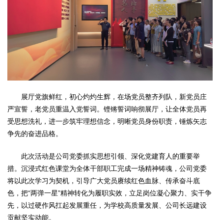
展厅党旗鲜红，初心灼灼生辉，在场党员整齐列队，新党员庄
严宣誓，老党员重温入党誓词。铿锵誓词响彻展厅，让全体党员再
受思想洗礼，进一步筑牢理想信念，明晰党员身份职责，锤炼矢志
争先的奋进品格。
此次活动是公司党委抓实思想引领、深化党建育人的重要举
措。沉浸式红色课堂为全体干部职工完成一场精神铸魂，公司党委
将以此次学习为契机，引导广大党员赓续红色血脉、传承奋斗底
色，把“两弹一星”精神转化为履职实效，立足岗位凝心聚力、实干争
先，以过硬作风扛起发展重任，为学校高质量发展、公司长远建设
贡献坚实动能。