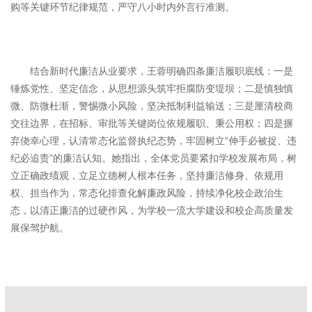
购等关键环节纪律规范，严守八小时内外言行准测。
结合新时代廉洁从业要求，王蓉明确四条廉洁履职底线：一是
锤炼党性、坚定信念，从思想源头筑牢拒腐防变堤坝；二是慎独慎
微、防微杜渐，警惕微小风险，坚决抵制利益输送；三是厘清校商
交往边界，在招标、审批等关键岗位依规履职、秉公用权；四是摒
弃侥幸心理，认清常态化监督执纪态势，牢固树立“伸手必被捉、违
纪必追责”的廉洁认知。她指出，全体党员要紧扣学校发展布局，树
立正确政绩观，立足立德树人根本任务，坚持廉洁修身、依规用
权、担当作为，常态化排查化解廉政风险，持续净化校企政治生
态，以清正廉洁的过硬作风，为学校一流大学建设和校企高质量发
展保驾护航。